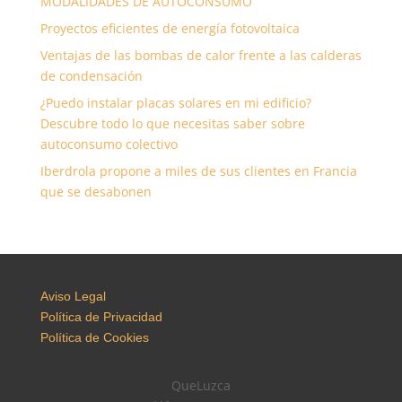
MODALIDADES DE AUTOCONSUMO
Proyectos eficientes de energía fotovoltaica
Ventajas de las bombas de calor frente a las calderas
de condensación
¿Puedo instalar placas solares en mi edificio?
Descubre todo lo que necesitas saber sobre
autoconsumo colectivo
Iberdrola propone a miles de sus clientes en Francia
que se desabonen
Aviso Legal
Política de Privacidad
Política de Cookies
QueLuzca