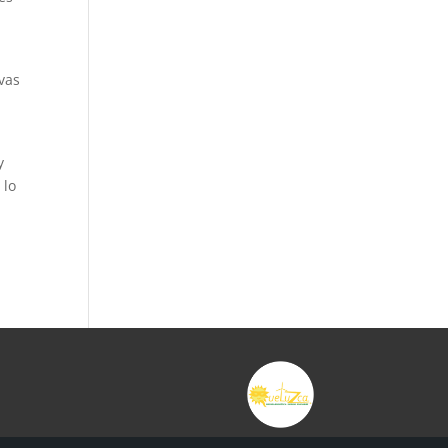
evas
,
y
 lo