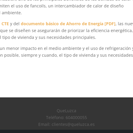
rmiten el uso de fancoils, un intercambiador de calor de diseño
l ambiente.
 CTE
y del
documento básico de Ahorro de Energía [PDF]
, las nu
ue se diseñen se asegurarán de priorizar la eficiencia energética
l tipo de vivienda y sus necesidades principales.
, un menor impacto en el medio ambiente y el uso de refrigeración 
ón posible, siempre y cuando, el tipo de vivienda y sus necesidades
QueLuzca
Teléfono: 604000055
Email: clientes@queluzca.es