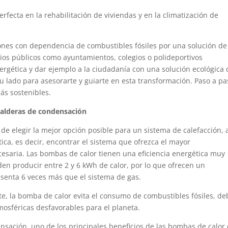
rfecta en la rehabilitación de viviendas y en la climatización de
nes con dependencia de combustibles fósiles por una solución de
icios públicos como ayuntamientos, colegios o polideportivos
nergética y dar ejemplo a la ciudadanía con una solución ecológica
u lado para asesorarte y guiarte en esta transformación. Paso a pa
s sostenibles.
 calderas de condensación
de elegir la mejor opción posible para un sistema de calefacción,
ética, es decir, encontrar el sistema que ofrezca el mayor
saria. Las bombas de calor tienen una eficiencia energética muy
n producir entre 2 y 6 kWh de calor, por lo que ofrecen un
senta 6 veces más que el sistema de gas.
e, la bomba de calor evita el consumo de combustibles fósiles, de
atmosféricas desfavorables para el planeta.
nsación, uno de los principales beneficios de las bombas de calor 