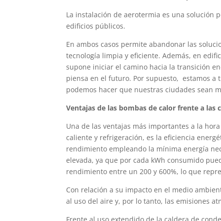
La instalación de aerotermia es una solución pe
edificios públicos.
En ambos casos permite abandonar las solucio
tecnología limpia y eficiente. Además, en edif
supone iniciar el camino hacia la transición e
piensa en el futuro. Por supuesto, estamos a t
podemos hacer que nuestras ciudades sean má
Ventajas de las bombas de calor frente a las
Una de las ventajas más importantes a la hora 
caliente y refrigeración, es la eficiencia energ
rendimiento empleando la mínima energía nece
elevada, ya que por cada kWh consumido puede
rendimiento entre un 200 y 600%, lo que repre
Con relación a su impacto en el medio ambient
al uso del aire y, por lo tanto, las emisiones 
Frente al uso extendido de la caldera de conde